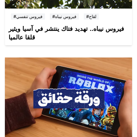
#لقاح
#فيروس نيباه
#فيروس تنفسي
فيروس نيباه.. تهديد فتاك ينتشر في آسيا ويثير
قلقا عالميا