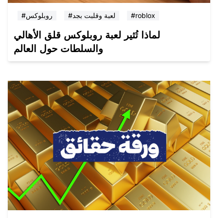
#roblox
#لعبة وقلبت بجد
#روبلوكس
لماذا تُثير لعبة روبلوكس قلق الأهالي
والسلطات حول العالم