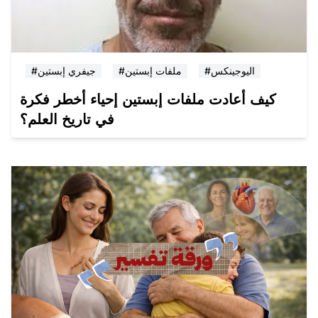
#اليوجينكس
#ملفات إبستين
#جيفري إبستين
كيف أعادت ملفات إبستين إحياء أخطر فكرة
في تاريخ العلم؟