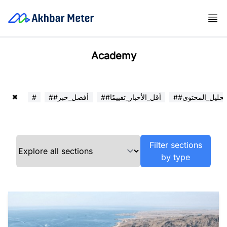
Academy
##تحليل_المحتوى
##أقل_الأخبار_تقييمًا
##أفضل_خبر
#
Filter sections
by type