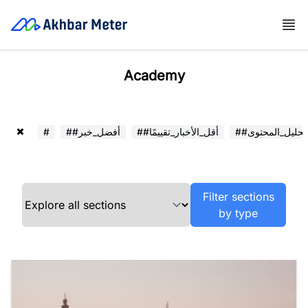
Academy
##تحليل_المحتوى
##أقل_الأخبار_تقييمًا
##أفضل_خبر
#
Filter sections
by type