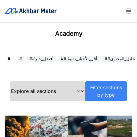
Academy
##تحليل_المحتوى
##أقل_الأخبار_تقييمًا
##أفضل_خبر
#
Filter sections
by type