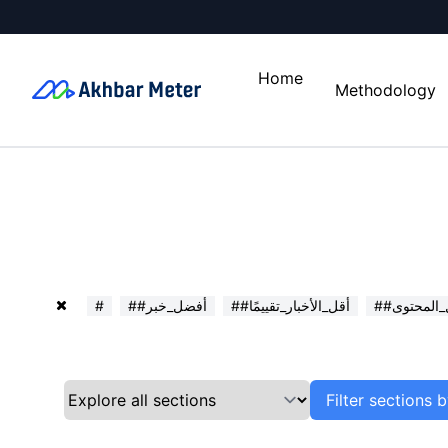
Home
Methodology
ل_المحتوى
##أقل_الأخبار_تقييمًا
##أفضل_خبر
#
Filter sections 