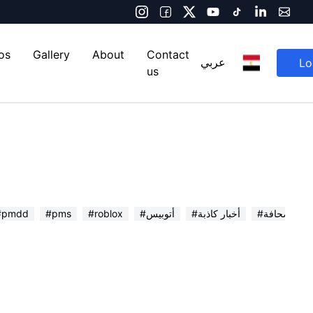
os
Gallery
About
Contact
Lo
عربي
us
 في الصحافة
#أخبار كاذبة
#أتوبيس
#roblox
#pms
#pmdd