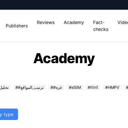
Reviews
Academy
Fact-
Vide
Publishers
checks
Academy
#HMPV
#h1n1
#eSIM
##غزة
##ترتيب_المواقع
##تحلي
by type