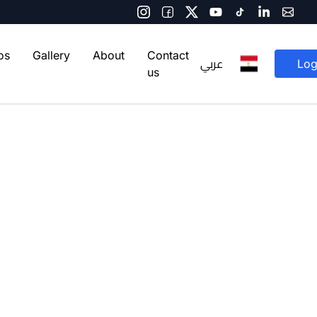
os
Gallery
About
Contact
عربي
Log
us