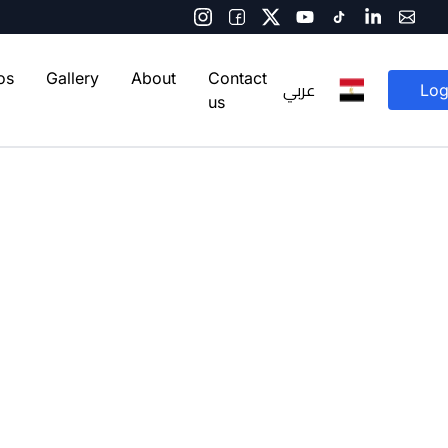
os
Gallery
About
Contact
عربي
Log
us