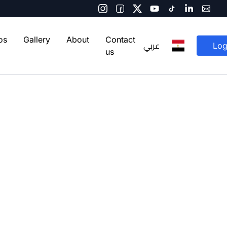
os
Gallery
About
Contact
عربي
Log
us