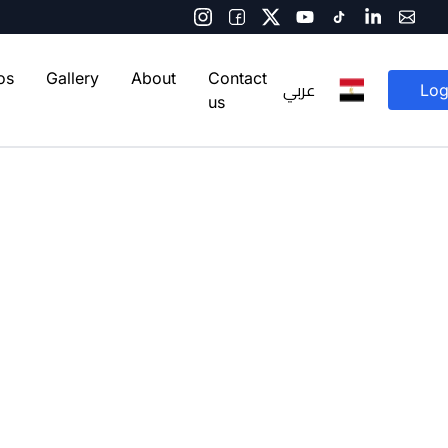
os
Gallery
About
Contact
عربي
Log
us